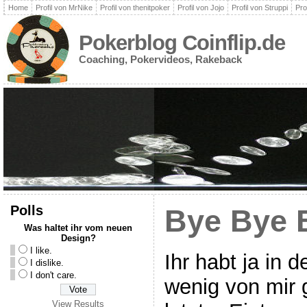
Home
Profil von MrNike
Profil von thenitpoker
Profil von Jojo
Profil von Struppi
Pro
Pokerblog Coinflip.de
Coaching, Pokervideos, Rakeback
Polls
Bye Bye 
Was haltet ihr vom neuen
Design?
I like.
Ihr habt ja in 
I dislike.
I don't care.
wenig von mir 
View Results