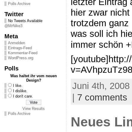
letzter Eintrag 
Polls Archive
hier zwar nicht
Twitter
trotzdem ganz l
No Tweets Available
@MrNike3
was soll ich hi
Meta
immer schön +
Anmelden
Eintrags-Feed
Kommentar-Feed
[youtube]http:
WordPress.org
v=AVhpzuTz98
Polls
Was haltet ihr vom neuen
Design?
Juni 4th, 2008
I like.
I dislike.
|
7 comments
I don't care.
View Results
Polls Archive
Neues Li