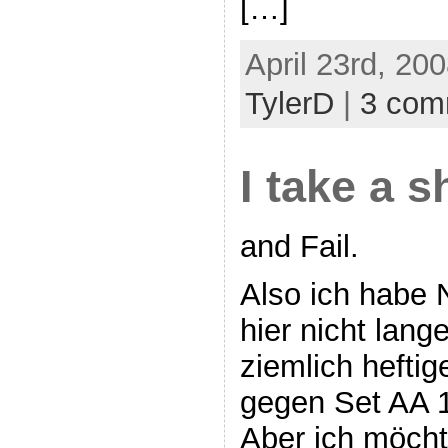
[…]
April 23rd, 20
TylerD
|
3 com
I take a s
and Fail.
Also ich habe 
hier nicht lang
ziemlich heftig
gegen Set AA 1
Aber ich möcht