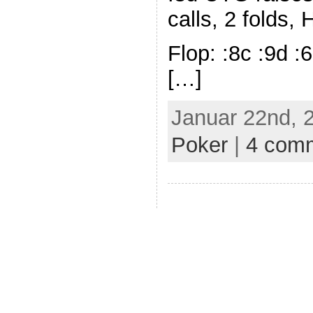
calls, 2 folds, 
Flop: :8c :9d :
[…]
Januar 22nd, 
Poker
|
4 com