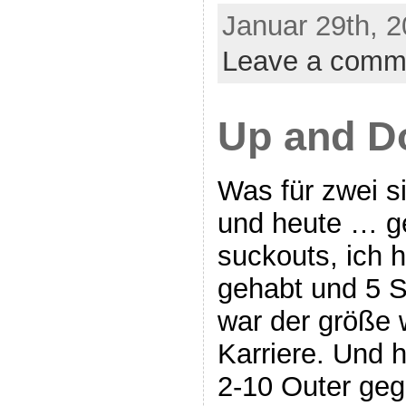
Januar 29th, 2
Leave a comm
Up and D
Was für zwei s
und heute … g
suckouts, ich 
gehabt und 5 
war der größe 
Karriere. Und h
2-10 Outer ge