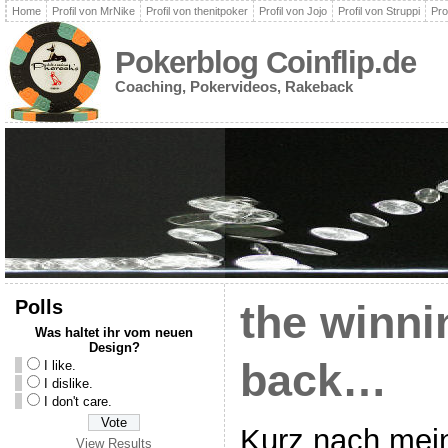
Home
Profil von MrNike
Profil von thenitpoker
Profil von Jojo
Profil von Struppi
Pro
Pokerblog Coinflip.de
Coaching, Pokervideos, Rakeback
Polls
the winni
Was haltet ihr vom neuen
Design?
back…
I like.
I dislike.
I don't care.
Kurz nach mein
View Results