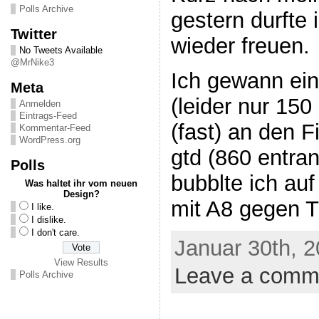
Polls Archive
gestern durfte
Twitter
wieder freuen.
No Tweets Available
@MrNike3
Ich gewann ein
Meta
(leider nur 150
Anmelden
Eintrags-Feed
(fast) an den F
Kommentar-Feed
WordPress.org
gtd (860 entran
Polls
bubblte ich au
Was haltet ihr vom neuen
Design?
mit A8 gegen T
I like.
I dislike.
I don't care.
Januar 30th, 2
View Results
Leave a comm
Polls Archive