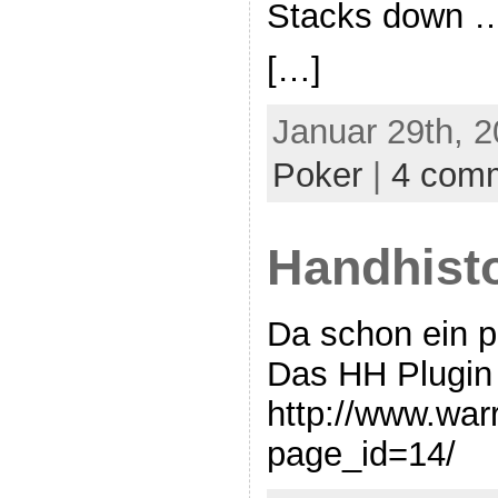
Stacks down …
[…]
Januar 29th, 2
Poker
|
4 com
Handhisto
Da schon ein p
Das HH Plugin 
http://www.wa
page_id=14/