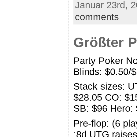
Januar 23rd, 2
comments
Größter P
Party Poker N
Blinds: $0.50/
Stack sizes: 
$28.05 CO: $1
SB: $96 Hero:
Pre-flop: (6 pl
:8d UTG raises