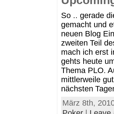
Upcoming
So .. gerade di
gemacht und e
neuen Blog Ei
zweiten Teil d
mach ich erst 
gehts heute u
Thema PLO. Au
mittlerweile gu
nächsten Tage
März 8th, 2010
Poker
|
Leave