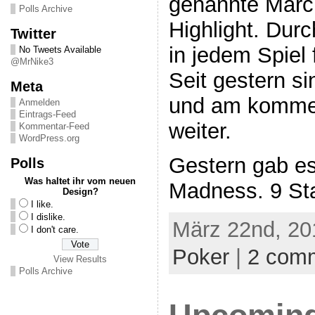
genannte Marc
Polls Archive
Highlight. Durc
Twitter
in jedem Spiel
No Tweets Available
@MrNike3
Seit gestern s
Meta
und am komme
Anmelden
Eintrags-Feed
weiter.
Kommentar-Feed
WordPress.org
Gestern gab e
Polls
Was haltet ihr vom neuen
Madness. 9 St
Design?
I like.
I dislike.
März 22nd, 20
I don't care.
Poker
|
2 com
View Results
Polls Archive