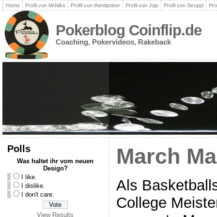
Home
Profil von MrNike
Profil von thenitpoker
Profil von Jojo
Profil von Struppi
Pro
Pokerblog Coinflip.de
Coaching, Pokervideos, Rakeback
Polls
March Ma
Was haltet ihr vom neuen
Design?
I like.
Als Basketballs
I dislike.
I don't care.
College Meiste
View Results