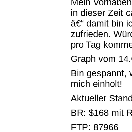
Mein Vorhaben 
in dieser Zeit 
â€“ damit bin i
zufrieden. Wür
pro Tag komme
Graph vom 14.
Bin gespannt, 
mich einholt!
Aktueller Sta
BR: $168 mit 
FTP: 87966