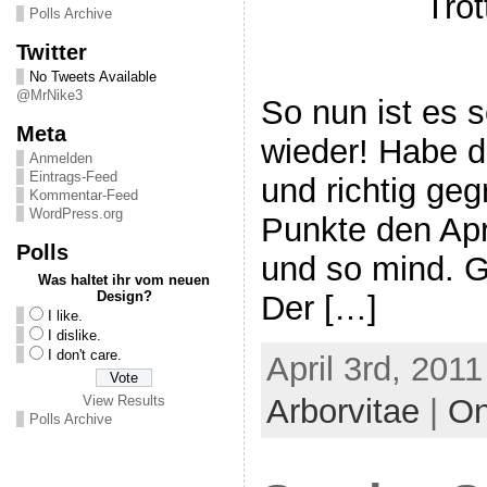
Tro
Polls Archive
Twitter
No Tweets Available
@MrNike3
So nun ist es s
Meta
wieder! Habe d
Anmelden
Eintrags-Feed
und richtig geg
Kommentar-Feed
WordPress.org
Punkte den Apri
Polls
und so mind. G
Was haltet ihr vom neuen
Design?
Der […]
I like.
I dislike.
I don't care.
April 3rd, 201
View Results
Arborvitae
|
On
Polls Archive