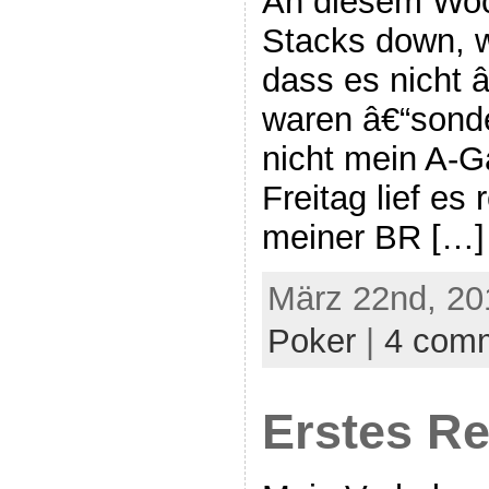
An diesem Woc
Stacks down, 
dass es nicht
waren â€“sonde
nicht mein A-G
Freitag lief es 
meiner BR […]
März 22nd, 20
Poker
|
4 com
Erstes R