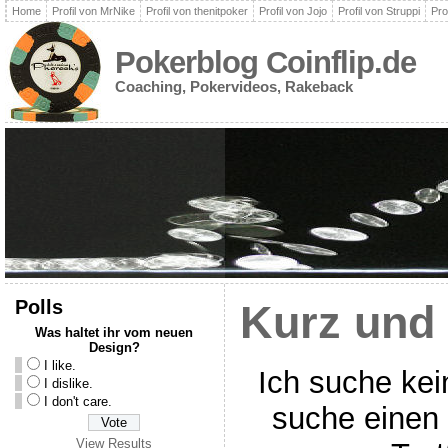
Home
Profil von MrNike
Profil von thenitpoker
Profil von Jojo
Profil von Struppi
Pro
Pokerblog Coinflip.de
Coaching, Pokervideos, Rakeback
Polls
Kurz und
Was haltet ihr vom neuen
Design?
I like.
Ich suche kei
I dislike.
I don't care.
suche einen
View Results