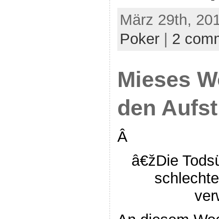
März 29th, 201
Poker
|
2 com
Mieses W
den Aufst
Â
â€žDie Todsün
schlechte
ver