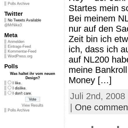
Polls Archive
Startes mein s
Twitter
Bei meinem NL
No Tweets Available
@MrNike3
nur auf den S
Meta
Zeit bin ich et
Anmelden
ich, dass ich a
Eintrags-Feed
Kommentar-Feed
WordPress.org
auf NL200 habe
Polls
meine Bankroll
Was haltet ihr vom neuen
Money […]
Design?
I like.
I dislike.
Juli 2nd, 2008
I don't care.
|
One commen
View Results
Polls Archive