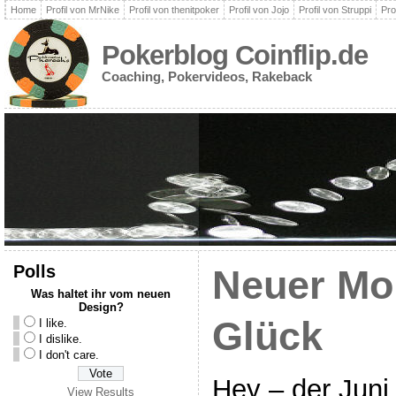
Home
Profil von MrNike
Profil von thenitpoker
Profil von Jojo
Profil von Struppi
Pro
Pokerblog Coinflip.de
Coaching, Pokervideos, Rakeback
Polls
Neuer Mo
Was haltet ihr vom neuen
Design?
Glück
I like.
I dislike.
I don't care.
Hey – der Juni 
View Results