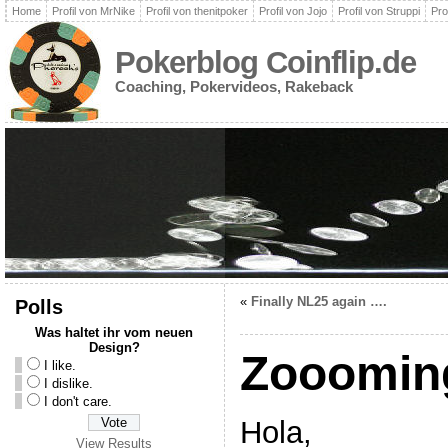
Home
Profil von MrNike
Profil von thenitpoker
Profil von Jojo
Profil von Struppi
Pro
Pokerblog Coinflip.de
Coaching, Pokervideos, Rakeback
«
Finally NL25 again ….
Polls
Was haltet ihr vom neuen
Design?
Zoooming
I like.
I dislike.
I don't care.
Hola,
View Results