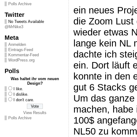
Polls Archive
ein neues Proj
Twitter
die Zoom Lust 
No Tweets Available
@MrNike3
wieder etwas N
Meta
lange kein NL 
Anmelden
Eintrags-Feed
dachte ich stei
Kommentar-Feed
WordPress.org
ein. Dort läuft 
Polls
konnte in den 
Was haltet ihr vom neuen
Design?
gut 6 Stacks g
I like.
I dislike.
Um das ganze e
I don't care.
machen, habe i
View Results
100$ angefangen
Polls Archive
NL50 zu komme