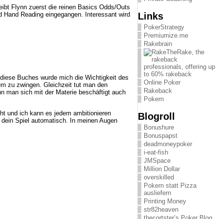
eibt Flynn zuerst die reinen Basics Odds/Outs
Links
nd Hand Reading eingegangen. Interessant wird
PokerStrategy
Premiumize.me
Rakebrain
diese Buches wurde mich die Wichtigkeit des
Online Poker
rn zu zwingen. Gleichzeit tut man den
Rakeback
n man sich mit der Materie beschäftigt auch
Pokern
ht und ich kann es jedem ambitionieren
Blogroll
 dein Spiel automatisch. In meinen Augen
Bonushure
Bonuspapst
deadmoneypoker
i-eat-fish
JMSpace
Million Dollar
overskilled
Pokern statt Pizza
ausliefern
Printing Money
str82heaven
thecortster’s Poker Blog