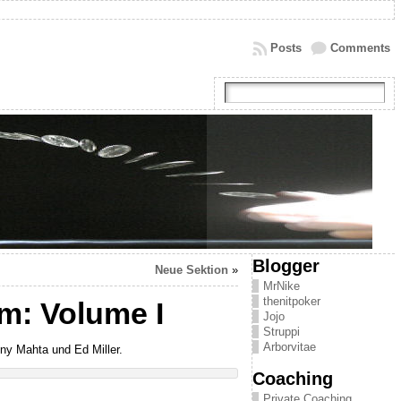
Posts
Comments
Blogger
Neue Sektion
»
MrNike
thenitpoker
m: Volume I
Jojo
Struppi
Arborvitae
y Mahta und Ed Miller.
Coaching
Private Coaching