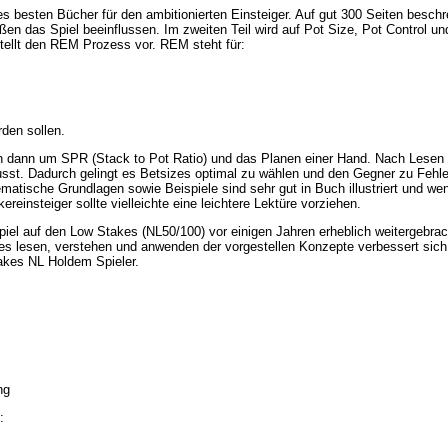
s besten Bücher für den ambitionierten Einsteiger. Auf gut 300 Seiten beschr
en das Spiel beeinflussen. Im zweiten Teil wird auf Pot Size, Pot Control u
tellt den REM Prozess vor. REM steht für:
den sollen.
ch dann um SPR (Stack to Pot Ratio) und das Planen einer Hand. Nach Lesen 
sst. Dadurch gelingt es Betsizes optimal zu wählen und den Gegner zu Fehle
tische Grundlagen sowie Beispiele sind sehr gut in Buch illustriert und wen
reinsteiger sollte vielleichte eine leichtere Lektüre vorziehen.
iel auf den Low Stakes (NL50/100) vor einigen Jahren erheblich weitergebrac
es lesen, verstehen und anwenden der vorgestellen Konzepte verbessert sich
takes NL Holdem Spieler.
ng
: