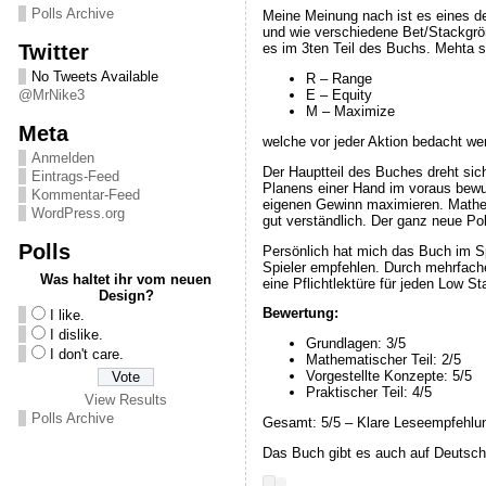
Polls Archive
Meine Meinung nach ist es eines de
und wie verschiedene Bet/Stackgröß
Twitter
es im 3ten Teil des Buchs. Mehta s
No Tweets Available
R – Range
@MrNike3
E – Equity
M – Maximize
Meta
welche vor jeder Aktion bedacht wer
Anmelden
Der Hauptteil des Buches dreht si
Eintrags-Feed
Planens einer Hand im voraus bewu
Kommentar-Feed
eigenen Gewinn maximieren. Mathema
WordPress.org
gut verständlich. Der ganz neue Poke
Polls
Persönlich hat mich das Buch im Sp
Spieler empfehlen. Durch mehrfach
Was haltet ihr vom neuen
eine Pflichtlektüre für jeden Low S
Design?
Bewertung:
I like.
I dislike.
Grundlagen: 3/5
I don't care.
Mathematischer Teil: 2/5
Vorgestellte Konzepte: 5/5
Praktischer Teil: 4/5
View Results
Polls Archive
Gesamt: 5/5 – Klare Leseempfehlu
Das Buch gibt es auch auf Deutsch