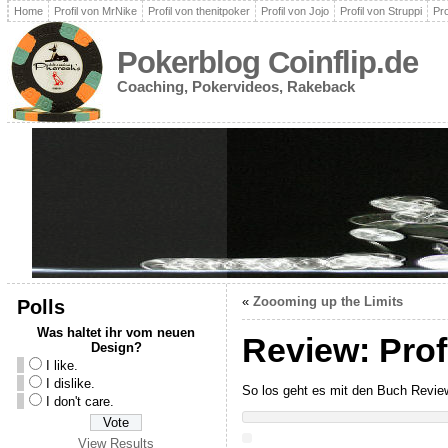
Home
Profil von MrNike
Profil von thenitpoker
Profil von Jojo
Profil von Struppi
Pro
Pokerblog Coinflip.de
Coaching, Pokervideos, Rakeback
«
Zoooming up the Limits
Polls
Was haltet ihr vom neuen
Review: Prof
Design?
I like.
I dislike.
So los geht es mit den Buch Revi
I don't care.
View Results