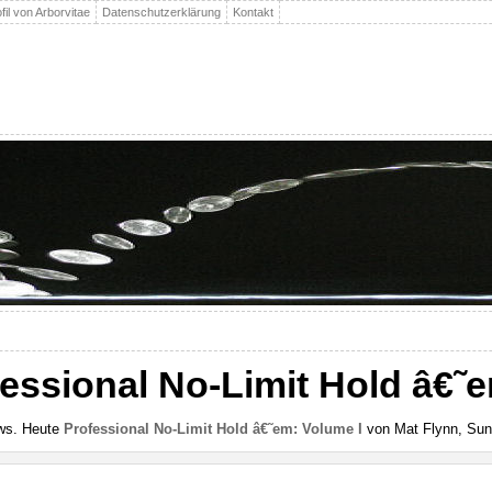
fil von Arborvitae
Datenschutzerklärung
Kontakt
essional No-Limit Hold â€˜e
ews. Heute
Professional No-Limit Hold â€˜em: Volume I
von Mat Flynn, Sunn