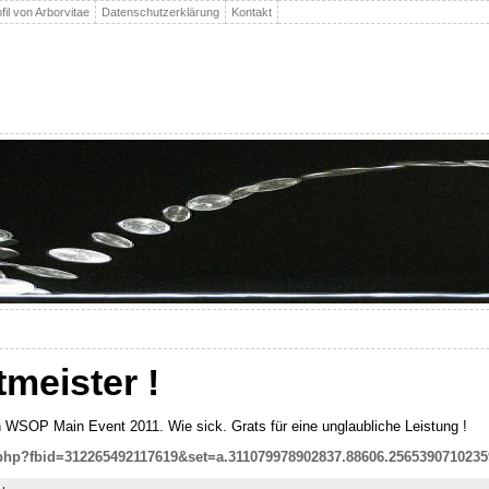
fil von Arborvitae
Datenschutzerklärung
Kontakt
tmeister !
n WSOP Main Event 2011. Wie sick. Grats für eine unglaubliche Leistung !
php?fbid=312265492117619&set=a.311079978902837.88606.2565390710235