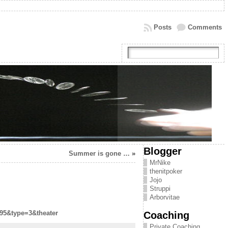
Posts
Comments
Blogger
Summer is gone …
»
MrNike
thenitpoker
Jojo
Struppi
Arborvitae
95&type=3&theater
Coaching
Private Coaching