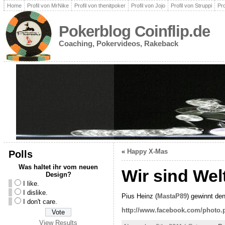
Home
Profil von MrNike
Profil von thenitpoker
Profil von Jojo
Profil von Struppi
Pro
Pokerblog Coinflip.de
Coaching, Pokervideos, Rakeback
«
Happy X-Mas
Polls
Was haltet ihr vom neuen
Wir sind Wel
Design?
I like.
I dislike.
Pius Heinz (
MastaP89
) gewinnt de
I don't care.
http://www.facebook.com/photo.
View Results