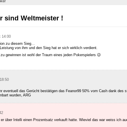
ker
 sind Weltmeister !
t 14:00
tion zu diesem Sieg…
Leistung von ihm und den Sieg hat er sich wirklich verdient.
 zu gewinnen ist wohl der Traum eines jeden Pokerspielers 😉
18:50
ihr eventuell das Gerücht bestätigen das Feanor99 50% vom Cash dank des sta
einbart wurden, ARG
42
er über Intelli einen Prozentsatz verkauft hatte. Wieviel das war weiss ich a