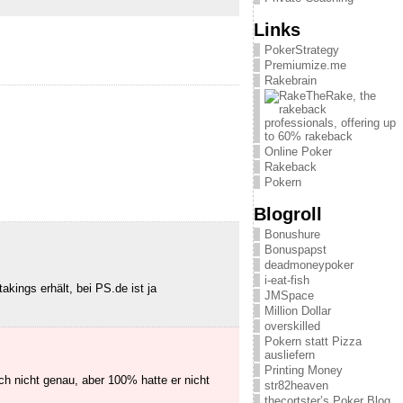
Links
PokerStrategy
Premiumize.me
Rakebrain
Online Poker
Rakeback
Pokern
Blogroll
Bonushure
Bonuspapst
deadmoneypoker
i-eat-fish
kings erhält, bei PS.de ist ja
JMSpace
Million Dollar
overskilled
Pokern statt Pizza
ausliefern
Printing Money
uch nicht genau, aber 100% hatte er nicht
str82heaven
thecortster’s Poker Blog