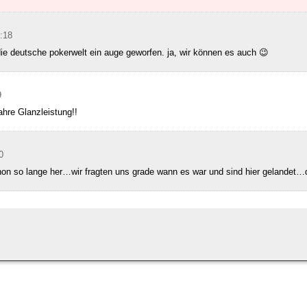
:18
die deutsche pokerwelt ein auge geworfen. ja, wir können es auch 😉
9
hre Glanzleistung!!
0
hon so lange her…wir fragten uns grade wann es war und sind hier gelandet…d