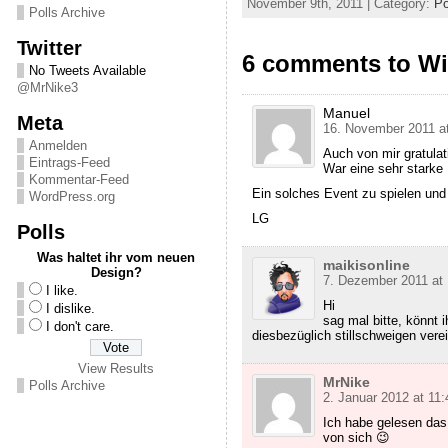
November 9th, 2011 | Category:
Po
Polls Archive
Twitter
6 comments to Wir
No Tweets Available
@MrNike3
Manuel
Meta
16. November 2011 a
Anmelden
Auch von mir gratula
Eintrags-Feed
War eine sehr starke 
Kommentar-Feed
Ein solches Event zu spielen und
WordPress.org
LG
Polls
Was haltet ihr vom neuen
maikisonline
Design?
7. Dezember 2011 at 
I like.
Hi
I dislike.
sag mal bitte, könnt 
I don't care.
diesbezüglich stillschweigen ver
View Results
MrNike
Polls Archive
2. Januar 2012 at 11:
Ich habe gelesen das 
von sich 😉